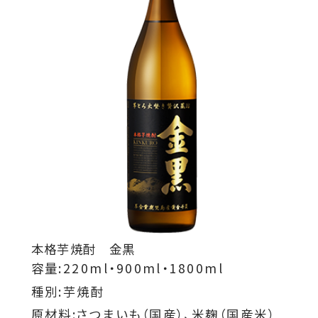
本格芋焼酎 金黒
容量:220ml・900ml・1800ml
種別:芋焼酎
原材料:さつまいも（国産）、米麹（国産米）