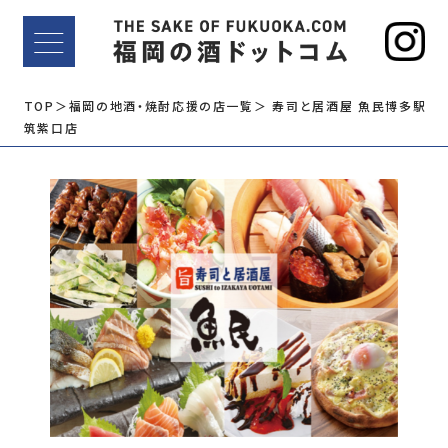
TOP
＞福岡の地酒・焼酎応援の店一覧
＞ 寿司と居酒屋 魚民博多駅
筑紫口店