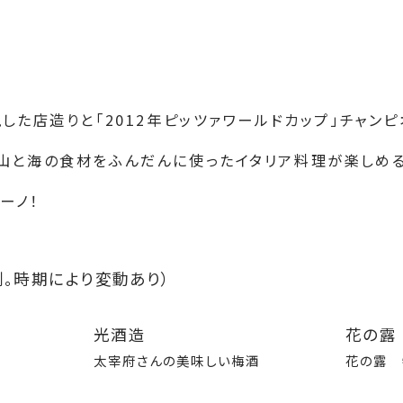
現した店造りと「2012年ピッツァワールドカップ」チャン
山と海の食材をふんだんに使ったイタリア料理が楽しめる、
ーノ！
。時期により変動あり）
光酒造
花の露
太宰府さんの美味しい梅酒
花の露 