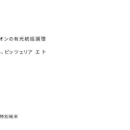
ピオンの有光統括調理
ピッツェリア エ ト
特別純米