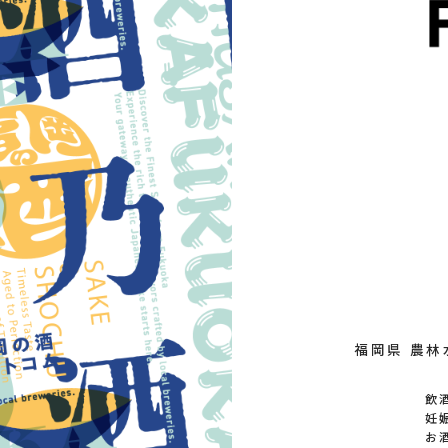
福岡県 農林
飲
妊
お