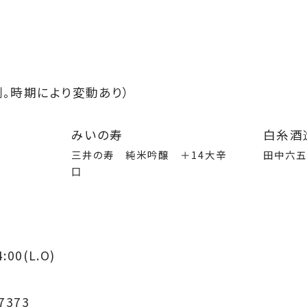
。時期により変動あり）
みいの寿
白糸酒
三井の寿 純米吟醸 ＋14大辛
田中六
口
:00(L.O)
7373