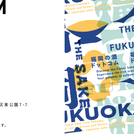
区東公園7-7
す。