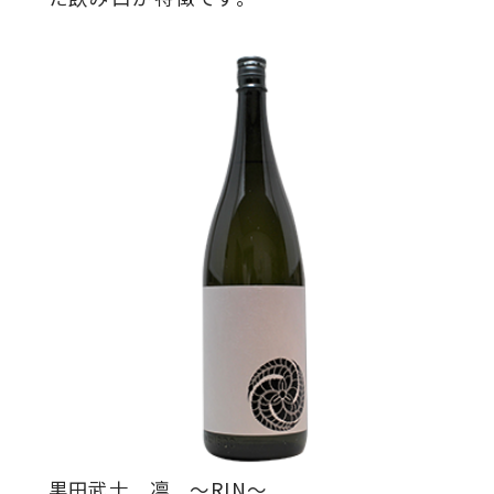
黒田武士 凛 ～RIN～