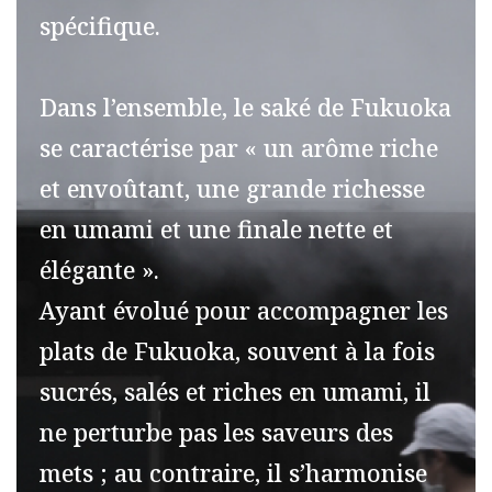
spécifique.
Dans l’ensemble, le saké de Fukuoka
se caractérise par « un arôme riche
et envoûtant, une grande richesse
en umami et une finale nette et
élégante ».
Ayant évolué pour accompagner les
plats de Fukuoka, souvent à la fois
sucrés, salés et riches en umami, il
ne perturbe pas les saveurs des
mets ; au contraire, il s’harmonise