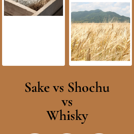
Sake vs Shochu
vs
Whisky