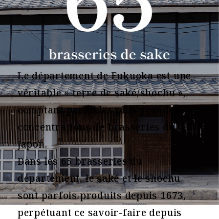
Le département de Fukuoka est une
véritable « terre de saké/shochu »,
comptant parmi les plus grandes
concentrations de brasseries du
Japon.
Dans les 65 brasseries du
département, le saké et le shochu
sont parfois produits depuis 1673,
perpétuant ce savoir-faire depuis