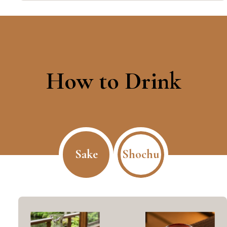
How to Drink
Sake
Shochu