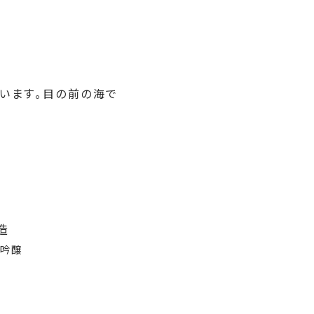
います。目の前の海で
造
大吟醸