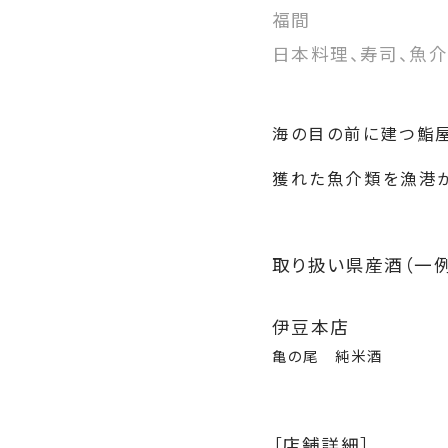
福間
日本料理、寿司、魚
海の目の前に建つ鮨屋
獲れた魚介類を漁港か
取り扱い県産酒（一例
伊豆本店
亀の尾 純米酒
［店舗詳細］